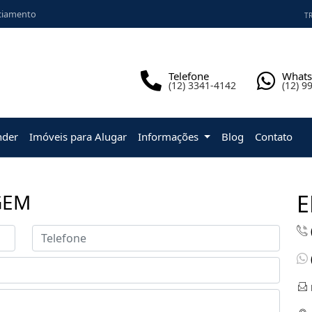
ciamento
TR
Telefone
What
(12) 3341-4142
(12) 9
nder
Imóveis para Alugar
Informações
Blog
Contato
GEM
E