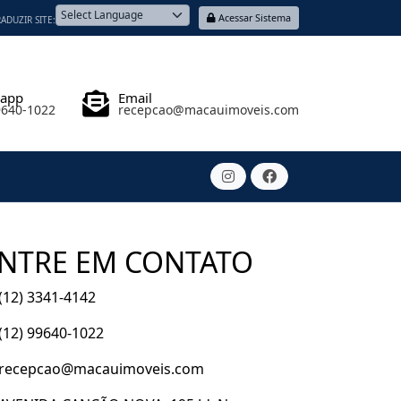
Acessar Sistema
ADUZIR SITE:
Powered by
sapp
Email
9640-1022
recepcao@macauimoveis.com
NTRE EM CONTATO
(12) 3341-4142
(12) 99640-1022
recepcao@macauimoveis.com