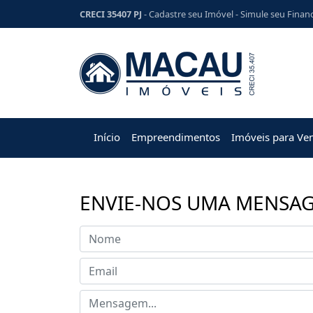
CRECI 35407 PJ
-
Cadastre seu Imóvel
-
Simule seu Finan
Início
Empreendimentos
Imóveis para Ve
ENVIE-NOS UMA MENSA