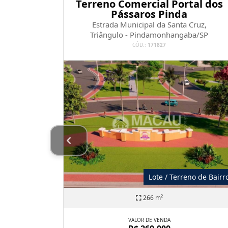
om 1
Terreno Comercial Portal dos
da Bela
Pássaros Pinda
ulista
Estrada Municipal da Santa Cruz,
105
Triângulo - Pindamonhangaba/SP
ulista/SP
CÓD.:
171827
Lote / Terreno de Bairr
Kitnet
266 m²
8 m²
VALOR DE VENDA