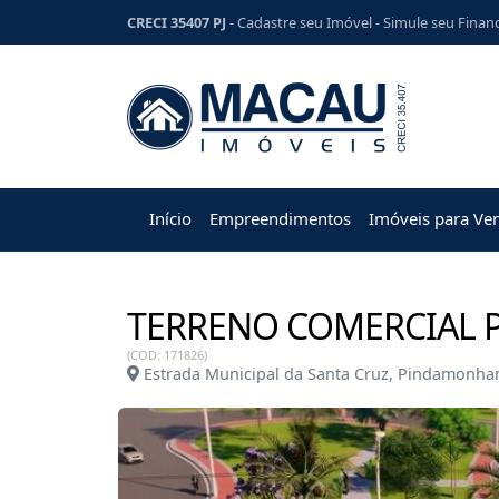
CRECI 35407 PJ
-
Cadastre seu Imóvel
-
Simule seu Finan
Início
Empreendimentos
Imóveis para Ve
TERRENO COMERCIAL P
(COD: 171826)
Estrada Municipal da Santa Cruz, Pindamonh