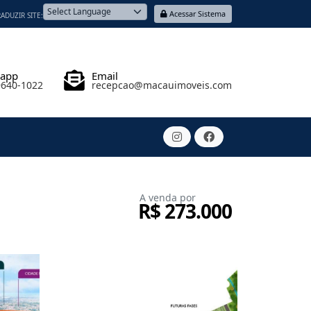
Acessar Sistema
ADUZIR SITE:
Powered by
sapp
Email
9640-1022
recepcao@macauimoveis.com
A venda por
R$ 273.000