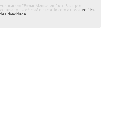
Ao clicar em "Enviar Mensagem" ou "Falar por
Whatsapp", você está de acordo com a nossa
Política
de Privacidade
.