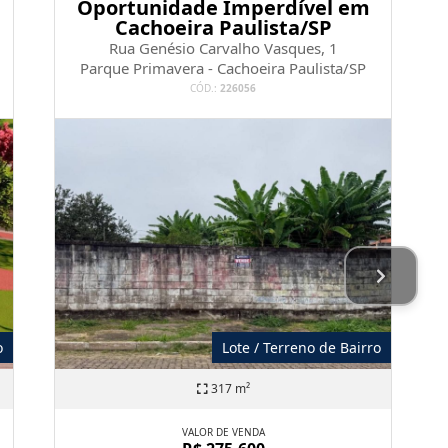
Oportunidade Imperdível em
Cachoeira Paulista/SP
Rua Genésio Carvalho Vasques, 1
Parque Primavera - Cachoeira Paulista/SP
CÓD.:
226056
o
Lote / Terreno de Bairro
317 m²
VALOR DE VENDA