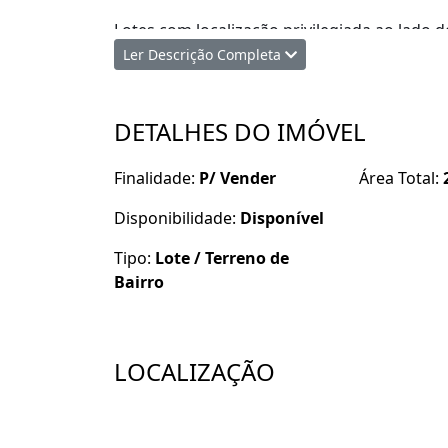
Lotes com localização privilegiada ao lado 
principal.
Ler Descrição Completa
DETALHES DO IMÓVEL
Lote C2 10,60 X 25,17 M
Finalidade:
P/ Vender
Área Total:
Disponibilidade:
Disponível
Tipo:
Lote / Terreno de
Bairro
LOCALIZAÇÃO