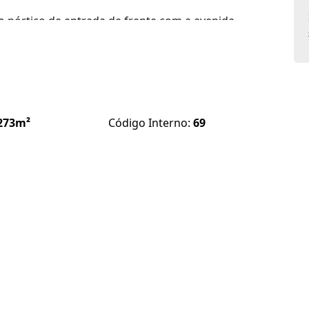
do pórtico de entrada de frente com a avenida
273m²
Código Interno:
69