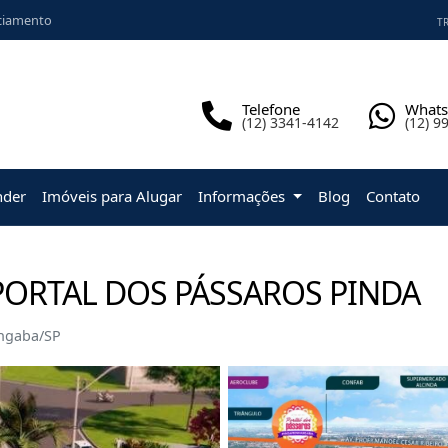
ciamento
TR
Telefone
What
(12) 3341-4142
(12) 9
nder
Imóveis para Alugar
Informações
Blog
Contato
ORTAL DOS PÁSSAROS PINDA
angaba/SP