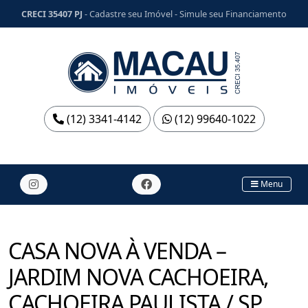
CRECI 35407 PJ
-
Cadastre seu Imóvel
-
Simule seu Financiamento
(12) 3341-4142
(12) 99640-1022
Menu
CASA NOVA À VENDA –
JARDIM NOVA CACHOEIRA,
CACHOEIRA PAULISTA / SP