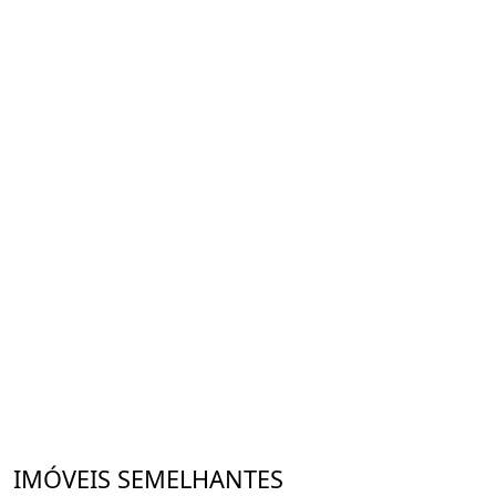
Casa nova e pronta para personalizar do seu jeito!
IMÓVEIS SEMELHANTES