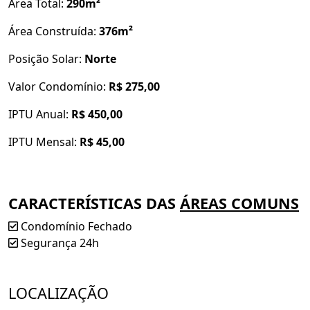
Infraestrutura do residencial:
Área Total:
290m²
Portaria com
controle de acesso e segurança 24h
Área Construída:
376m²
Ronda noturna motorizada
Posição Solar:
Norte
Lago com pista de caminhada
em meio à
Valor Condomínio:
R$ 275,00
natureza
IPTU Anual:
R$ 450,00
Playground infantil
IPTU Mensal:
R$ 45,00
Academia ao ar livre
Quadra de areia
para esportes
CARACTERÍSTICAS DAS
ÁREAS COMUNS
Coleta seletiva de lixo
Condomínio Fechado
Um imóvel exclusivo para quem busca
qualidade de
Segurança 24h
vida, paz e segurança
em um dos melhores
residenciais de Cachoeira Paulista.
LOCALIZAÇÃO
Jardim Nova Cachoeira – Cachoeira Paulista / SP