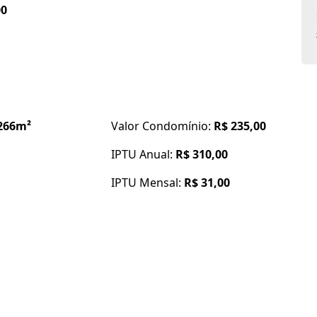
00
 seu terreno próprio!
garanta essa oportunidade!
266m²
Valor Condomínio:
R$ 235,00
IPTU Anual:
R$ 310,00
IPTU Mensal:
R$ 31,00