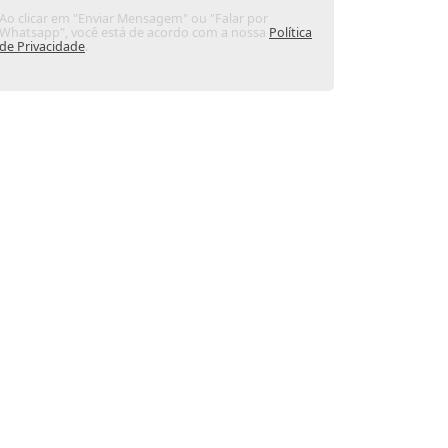
Ao clicar em "Enviar Mensagem" ou "Falar por
Whatsapp", você está de acordo com a nossa
Política
de Privacidade
.