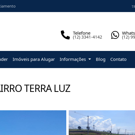
ciamento
TR
Telefone
What
(12) 3341-4142
(12) 9
nder
Imóveis para Alugar
Informações
Blog
Contato
IRRO TERRA LUZ