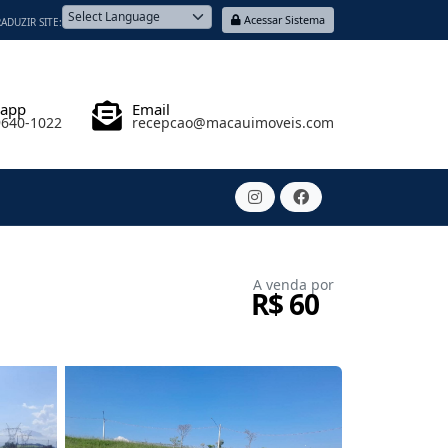
Acessar Sistema
ADUZIR SITE:
Powered by
sapp
Email
9640-1022
recepcao@macauimoveis.com
A venda por
R$ 60