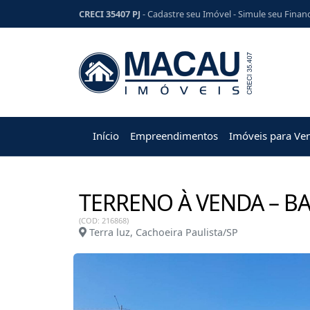
CRECI 35407 PJ
-
Cadastre seu Imóvel
-
Simule seu Finan
Início
Empreendimentos
Imóveis para Ve
TERRENO À VENDA – BA
(COD: 216868)
Terra luz, Cachoeira Paulista/SP