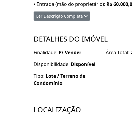
• Entrada (mão do proprietário):
R$ 60.000,
• Assumir
33 parcelas de R$ 2.200,00
Ler Descrição Completa
• Parcelas com correção
Uma oportunidade acessível para conquistar
DETALHES DO IMÓVEL
Entre em contato para mais informações e 
Finalidade:
P/ Vender
Área Total:
Disponibilidade:
Disponível
Tipo:
Lote / Terreno de
Condomínio
LOCALIZAÇÃO